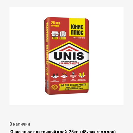
В наличии
Юнис плюс плиточный клей. 25кг. (48упак./поддон)