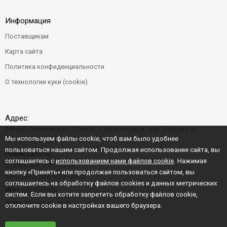
Информация
Поставщикам
Карта сайта
Политика конфиденциальности
О технологии куки (cookie)
Адрес:
143400, Московская область, г. Красногорск, дер. Гольево ул.
Мы используем файлы cookie, чтоб вам было удобнее
Центральная д. 6"Б"
пользоваться нашим сайтом. Продолжая использование сайта, вы
Режим работы:
соглашаетесь с
использованием нами файлов cookie
. Нажимая
Будние дни: 9:00–22:00
кнопку «Принять» или продолжая пользоваться сайтом, вы
Выходные дни: 9:00–20:00
соглашаетесь на обработку файлов cookies и данных метрических
ИНН:
5024064820
систем. Если вы хотите запретить обработку файлов cookie,
ОГРН:
1045004456573
отключите cookie в настройках вашего браузера.