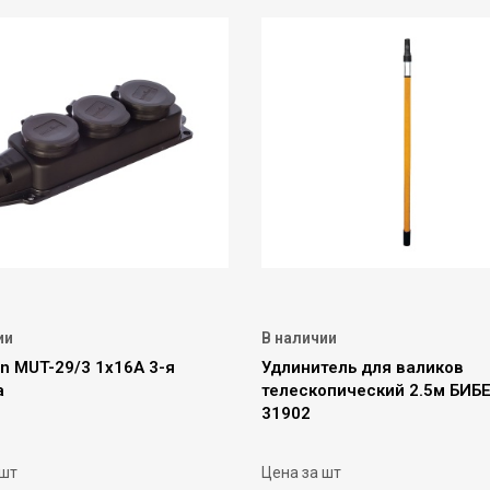
ии
В наличии
n MUT-29/3 1х16А 3-я
Удлинитель для валиков
а
телескопический 2.5м БИБ
31902
 шт
Цена за шт