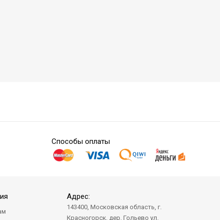
Способы оплаты
ия
Адрес:
143400, Московская область, г.
ам
Красногорск, дер. Гольево ул.