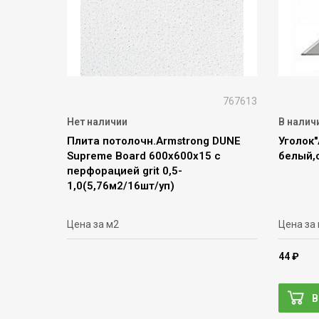
767613
Нет наличии
В налич
Плита потолочн.Armstrong DUNE
Уголок"
Supreme Board 600x600x15 с
белый,с
перфорацией grit 0,5-
1,0(5,76м2/16шт/уп)
Цена за м2
Цена за
44 ₽
В