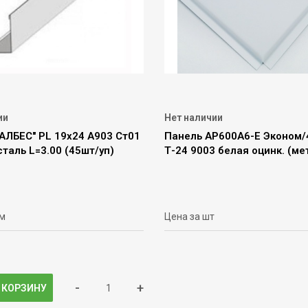
ии
Нет наличии
АЛБЕС" PL 19х24 А903 Ст01
Панель AP600A6-E Эконом/
таль L=3.00 (45шт/уп)
Т-24 9003 белая оцинк. (мет
 м
Цена за шт
-
+
 КОРЗИНУ