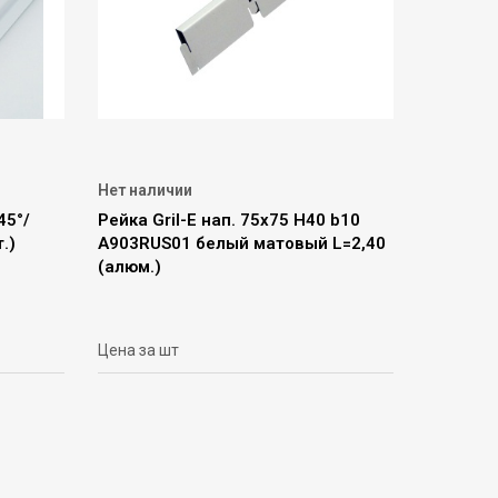
Нет наличии
45°/
Рейка Gril-E нап. 75х75 Н40 b10
.)
A903RUS01 белый матовый L=2,40
(алюм.)
Цена за шт