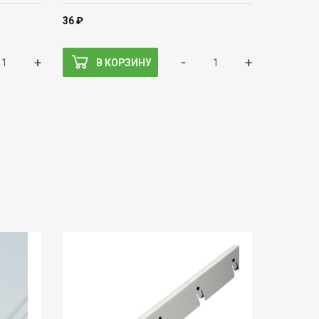
36 ₽
+
-
+
В КОРЗИНУ