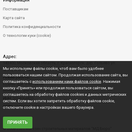
Информация
Поставщикам
Карта сайта
Политика конфиденциальности
О технологии куки (cookie)
Адрес:
143400, Московская область, г. Красногорск, дер. Гольево ул.
Мы используем файлы cookie, чтоб вам было удобнее
Центральная д. 6"Б"
пользоваться нашим сайтом. Продолжая использование сайта, вы
Режим работы:
соглашаетесь с
использованием нами файлов cookie
. Нажимая
Будние дни: 9:00–22:00
кнопку «Принять» или продолжая пользоваться сайтом, вы
Выходные дни: 9:00–20:00
соглашаетесь на обработку файлов cookies и данных метрических
ИНН:
5024064820
систем. Если вы хотите запретить обработку файлов cookie,
ОГРН:
1045004456573
отключите cookie в настройках вашего браузера.
ПРИНЯТЬ
© 2008-2026 Магазин строительных материалов "МД Бюро"