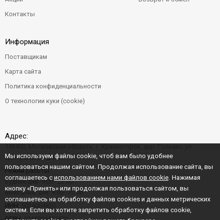
Контакты
Информация
Поставщикам
Карта сайта
Политика конфиденциальности
О технологии куки (cookie)
Адрес:
143400, Московская область, г. Красногорск, дер. Гольево ул.
Мы используем файлы cookie, чтоб вам было удобнее
Центральная д. 6"Б"
пользоваться нашим сайтом. Продолжая использование сайта, вы
Режим работы:
соглашаетесь с
использованием нами файлов cookie
. Нажимая
Будние дни: 9:00–22:00
кнопку «Принять» или продолжая пользоваться сайтом, вы
Выходные дни: 9:00–20:00
соглашаетесь на обработку файлов cookies и данных метрических
ИНН:
5024064820
систем. Если вы хотите запретить обработку файлов cookie,
ОГРН:
1045004456573