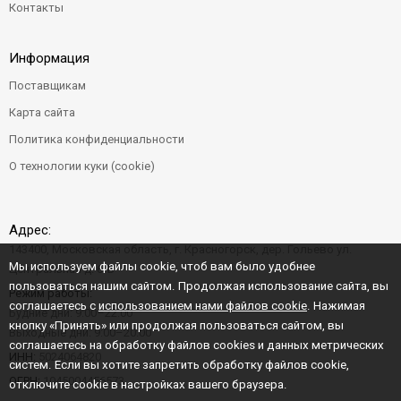
Контакты
Информация
Поставщикам
Карта сайта
Политика конфиденциальности
О технологии куки (cookie)
Адрес:
143400, Московская область, г. Красногорск, дер. Гольево ул.
Мы используем файлы cookie, чтоб вам было удобнее
Центральная д. 6"Б"
пользоваться нашим сайтом. Продолжая использование сайта, вы
Режим работы:
соглашаетесь с
использованием нами файлов cookie
. Нажимая
Будние дни: 9:00–22:00
кнопку «Принять» или продолжая пользоваться сайтом, вы
Выходные дни: 9:00–20:00
соглашаетесь на обработку файлов cookies и данных метрических
ИНН:
5024064820
систем. Если вы хотите запретить обработку файлов cookie,
ОГРН:
1045004456573
отключите cookie в настройках вашего браузера.