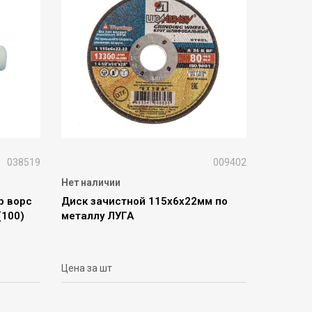
038519
009402
Нет наличии
р ворс
Диск зачистной 115х6х22мм по
(100)
металлу ЛУГА
Цена за шт