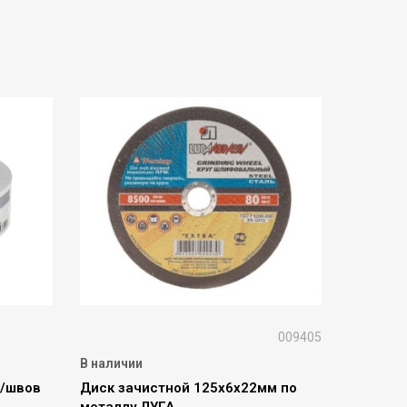
009405
В наличии
д/швов
Диск зачистной 125х6х22мм по