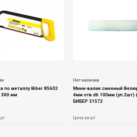
ии
Нет наличии
 по металлу Biber 85602
Мини-валик сменный Велю
 300 мм
4мм отв d6 100мм (уп.2шт) 
БИБЕР 31572
 шт
Цена за шт