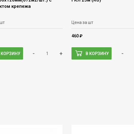
00х120мм(072м2/шт.) с
ГКЛ 25м (RU)
ктом крепежа
 шт
Цена за шт
460 ₽
-
+
-
 КОРЗИНУ
В КОРЗИНУ