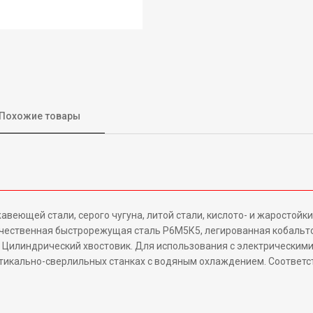
Похожие товары
веющей стали, серого чугуна, литой стали, кислото- и жаростойки
чественная быстрорежущая сталь Р6М5К5, легированная кобальто
в. Цилиндрический хвостовик. Для использования с электрически
тикально-сверлильных станках с водяным охлаждением. Соответс