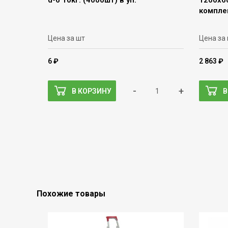
d-6 10кг. (4000шт) в уп.
1200х6
компле
Цена за шт
Цена за
6 ₽
2 863 ₽
-
+
В КОРЗИНУ
В
Похожие товары