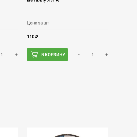
металлу ЛУГА
Цена за шт
110 ₽
+
-
+
В КОРЗИНУ