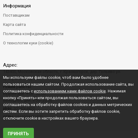
Информация
Поставщикам
Карта сайта
Политика конфиденциальности
О технологии куки (cookie)
Адрес:
143400, Московская область, г. Красногорск, дер. Гольево ул.
Мы используем файлы cookie, чтоб вам было удобнее
Центральная д. 6"Б"
пользоваться нашим сайтом. Продолжая использование сайта, вы
Режим работы:
соглашаетесь с
использованием нами файлов cookie
. Нажимая
Будние дни: 9:00–22:00
кнопку «Принять» или продолжая пользоваться сайтом, вы
Выходные дни: 9:00–20:00
соглашаетесь на обработку файлов cookies и данных метрических
ИНН:
5024064820
систем. Если вы хотите запретить обработку файлов cookie,
ОГРН:
1045004456573
отключите cookie в настройках вашего браузера.
ПРИНЯТЬ