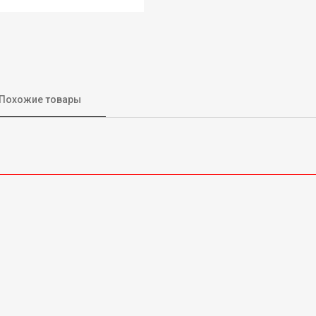
Похожие товары
*400 (Ш*В )