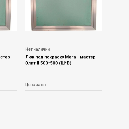
Нет наличии
астер
Люк под покраску Мега - мастер
Элит II 500*500 (Ш*В)
Цена за шт