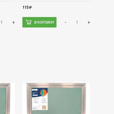
115 ₽
+
-
+
В КОРЗИНУ