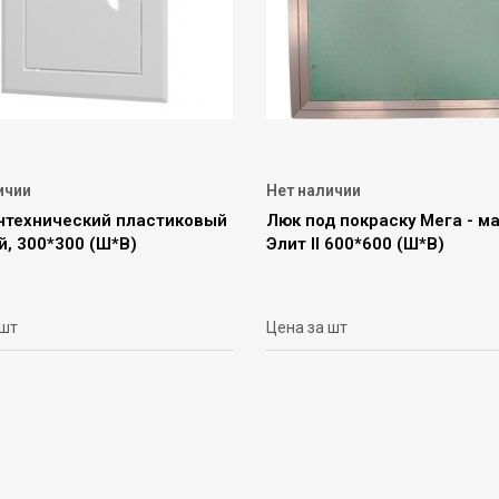
ичии
Нет наличии
нтехнический пластиковый
Люк под покраску Мега - м
й, 300*300 (Ш*В)
Элит II 600*600 (Ш*В)
 шт
Цена за шт