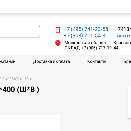
Мы работаем с физическими и юридическими лицами
+7 (495) 741-23-58
74134
+7 (963) 711-54-31
Заказа
Московская область, г. Красного
СКЛАД
+7 (906) 717-79-44
омпании
Доставка и оплата
Контакты
Бр
.0 400*400 (Ш*В )
*400 (Ш*В )