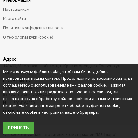
Информация
Поставщикам
Карта сайта
Политика конфиденциальности
О технологии куки (cookie)
Адрес:
143400, Московская область, г. Красногорск, дер. Гольево ул.
Мы используем файлы cookie, чтоб вам было удобнее
Центральная д. 6"Б"
пользоваться нашим сайтом. Продолжая использование сайта, вы
Режим работы:
соглашаетесь с
использованием нами файлов cookie
. Нажимая
Будние дни: 9:00–22:00
кнопку «Принять» или продолжая пользоваться сайтом, вы
Выходные дни: 9:00–20:00
соглашаетесь на обработку файлов cookies и данных метрических
ИНН:
5024064820
систем. Если вы хотите запретить обработку файлов cookie,
ОГРН:
1045004456573
отключите cookie в настройках вашего браузера.
ПРИНЯТЬ
© 2008-2026 Магазин строительных материалов "МД Бюро"