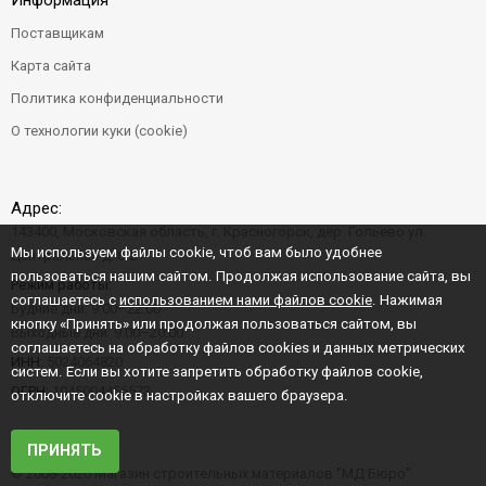
Информация
Поставщикам
Карта сайта
Политика конфиденциальности
О технологии куки (cookie)
Адрес:
143400, Московская область, г. Красногорск, дер. Гольево ул.
Мы используем файлы cookie, чтоб вам было удобнее
Центральная д. 6"Б"
пользоваться нашим сайтом. Продолжая использование сайта, вы
Режим работы:
соглашаетесь с
использованием нами файлов cookie
. Нажимая
Будние дни: 9:00–22:00
кнопку «Принять» или продолжая пользоваться сайтом, вы
Выходные дни: 9:00–20:00
соглашаетесь на обработку файлов cookies и данных метрических
ИНН:
5024064820
систем. Если вы хотите запретить обработку файлов cookie,
ОГРН:
1045004456573
отключите cookie в настройках вашего браузера.
ПРИНЯТЬ
© 2008-2026 Магазин строительных материалов "МД Бюро"