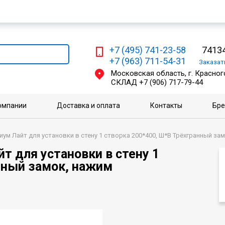
Мы работаем с физическими и юридическими лицами
+7 (495) 741-23-58
74134
+7 (963) 711-54-31
Заказа
Московская область, г. Красного
СКЛАД
+7 (906) 717-79-44
омпании
Доставка и оплата
Контакты
Бр
ум Лайт для установки в стену 1 створка 200*400, Ш*В Трёхгранный за
т для установки в стену 1
нный замок, нажим