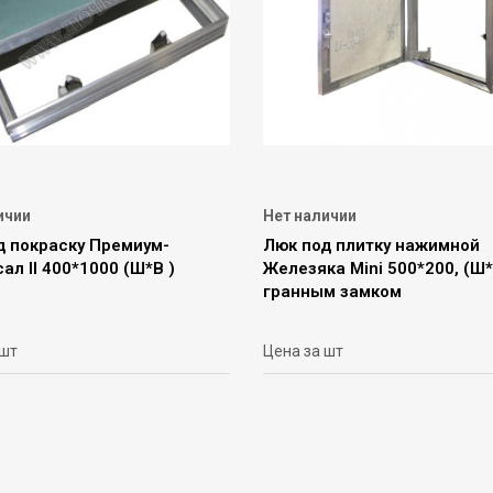
ичии
Нет наличии
д покраску Премиум-
Люк под плитку нажимной
ал II 400*1000 (Ш*В )
Железяка Mini 500*200, (Ш*
гранным замком
 шт
Цена за шт