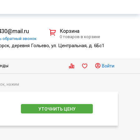
30@mail.ru
Корзина
0 товаров в корзине
ть
обратный
звонок
рск, деревня Гольево, ул. Центральная, д. 6Бс1
енды
Войти
мок, нажим
УТОЧНИТЬ ЦЕНУ