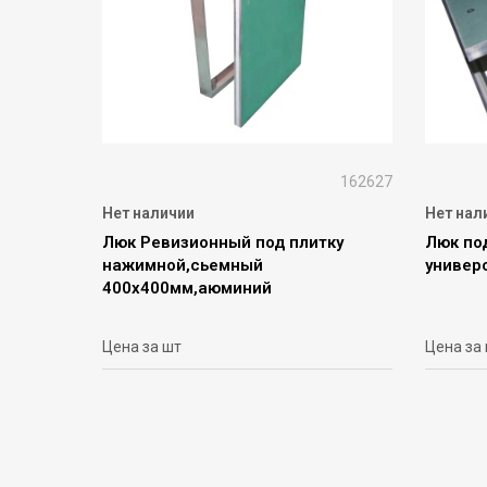
162627
Нет наличии
Нет нал
Люк Ревизионный под плитку
Люк по
нажимной,сьемный
универс
400х400мм,аюминий
Цена за шт
Цена за