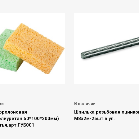
ии
В наличии
поролоновая
Шпилька резьбовая оцинко
олиуретан 50*100*200мм)
М8х2м-25шт.в уп.
тья,арт.ГУБ001