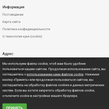
Информация
Поставщикам
Карта сайта
Политика конфиденциальности
О технологии куки (cookie)
Адрес:
143400, Московская область, г. Красногорск, дер. Гольево ул.
Мы используем файлы cookie, чтоб вам было удобнее
Центральная д. 6"Б"
пользоваться нашим сайтом. Продолжая использование сайта, вы
Режим работы:
соглашаетесь с
использованием нами файлов cookie
. Нажимая
Будние дни: 9:00–22:00
кнопку «Принять» или продолжая пользоваться сайтом, вы
Выходные дни: 9:00–20:00
соглашаетесь на обработку файлов cookies и данных метрических
ИНН:
5024064820
систем. Если вы хотите запретить обработку файлов cookie,
ОГРН:
1045004456573
отключите cookie в настройках вашего браузера.
ПРИНЯТЬ