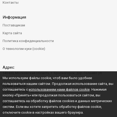
Контакты
Информация
Поставщикам
Карта сайта
Политика конфиденциальности
О технологии куки (cookie)
Адрес:
143400, Московская область, г. Красногорск, дер. Гольево ул.
Мы используем файлы cookie, чтоб вам было удобнее
Центральная д. 6"Б"
пользоваться нашим сайтом. Продолжая использование сайта, вы
Режим работы:
соглашаетесь с
использованием нами файлов cookie
. Нажимая
Будние дни: 9:00–22:00
кнопку «Принять» или продолжая пользоваться сайтом, вы
Выходные дни: 9:00–20:00
соглашаетесь на обработку файлов cookies и данных метрических
ИНН:
5024064820
систем. Если вы хотите запретить обработку файлов cookie,
ОГРН:
1045004456573
отключите cookie в настройках вашего браузера.