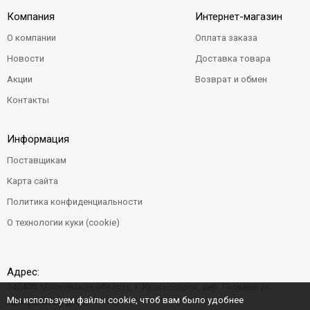
Компания
Интернет-магазин
О компании
Оплата заказа
Новости
Доставка товара
Акции
Возврат и обмен
Контакты
Информация
Поставщикам
Карта сайта
Политика конфиденциальности
О технологии куки (cookie)
Адрес:
143400, Московская область, г. Красногорск, дер. Гольево ул.
Мы используем файлы cookie, чтоб вам было удобнее
Центральная д. 6"Б"