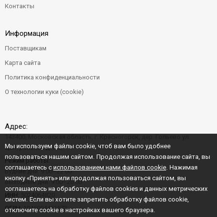
Контакты
Информация
Поставщикам
Карта сайта
Политика конфиденциальности
О технологии куки (cookie)
Адрес:
143400, Московская область, г. Красногорск, дер. Гольево ул.
Мы используем файлы cookie, чтоб вам было удобнее
Центральная д. 6"Б"
пользоваться нашим сайтом. Продолжая использование сайта, вы
Режим работы:
соглашаетесь с
использованием нами файлов cookie
. Нажимая
Будние дни: 9:00–22:00
кнопку «Принять» или продолжая пользоваться сайтом, вы
Выходные дни: 9:00–20:00
соглашаетесь на обработку файлов cookies и данных метрических
ИНН:
5024064820
систем. Если вы хотите запретить обработку файлов cookie,
ОГРН:
1045004456573
отключите cookie в настройках вашего браузера.