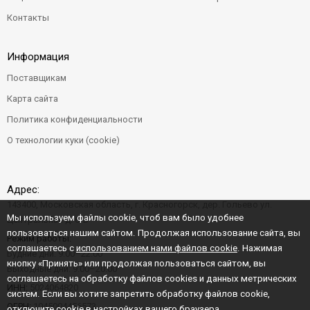
Контакты
Информация
Поставщикам
Карта сайта
Политика конфиденциальности
О технологии куки (cookie)
Адрес:
143400, Московская область, г. Красногорск, дер. Гольево ул.
Мы используем файлы cookie, чтоб вам было удобнее
Центральная д. 6"Б"
пользоваться нашим сайтом. Продолжая использование сайта, вы
Режим работы:
соглашаетесь с
использованием нами файлов cookie
. Нажимая
Будние дни: 9:00–22:00
кнопку «Принять» или продолжая пользоваться сайтом, вы
Выходные дни: 9:00–20:00
соглашаетесь на обработку файлов cookies и данных метрических
ИНН:
5024064820
систем. Если вы хотите запретить обработку файлов cookie,
ОГРН:
1045004456573
отключите cookie в настройках вашего браузера.