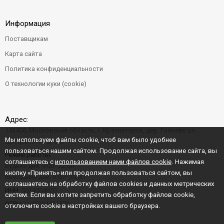
Информация
Поставщикам
Карта сайта
Политика конфиденциальности
О технологии куки (cookie)
Адрес:
143400, Московская область, г. Красногорск, дер. Гольево ул.
Мы используем файлы cookie, чтоб вам было удобнее
Центральная д. 6"Б"
пользоваться нашим сайтом. Продолжая использование сайта, вы
Режим работы:
соглашаетесь с
использованием нами файлов cookie
. Нажимая
Будние дни: 9:00–22:00
кнопку «Принять» или продолжая пользоваться сайтом, вы
Выходные дни: 9:00–20:00
соглашаетесь на обработку файлов cookies и данных метрических
ИНН:
5024064820
систем. Если вы хотите запретить обработку файлов cookie,
ОГРН:
1045004456573
отключите cookie в настройках вашего браузера.