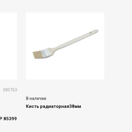
080763
В наличии
Кисть радиаторная38мм
Р 85399