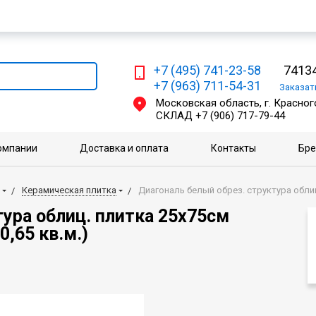
Мы работаем с физическими и юридическими лицами
+7 (495) 741-23-58
74134
+7 (963) 711-54-31
Заказа
Московская область, г. Красного
СКЛАД
+7 (906) 717-79-44
омпании
Доставка и оплата
Контакты
Бр
Керамическая плитка
Диагональ белый обрез. структура облиц.
ура облиц. плитка 25х75см
0,65 кв.м.)