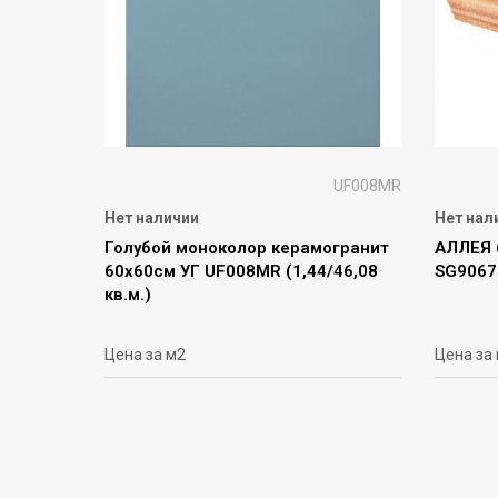
UF008MR
Нет наличии
Нет нал
Голубой моноколор керамогранит
АЛЛЕЯ 
60х60см УГ UF008MR (1,44/46,08
SG9067
кв.м.)
Цена за м2
Цена за