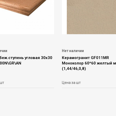
ичии
Нет наличии
беж.ступень угловая 30х30
Керамогранит GF011MR
00N\GR\AN
Моноколор 60*60 желтый 
(1,44/46,0,8)
 шт
Цена за шт