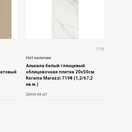
7198
Нет наличии
Алькала белый глянцевый
матовый
облицовочная плитка 20х50см
Kerama Marazzi 7198 (1,2/67,2
кв.м.)
Цена за шт