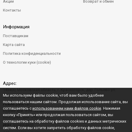
Акции
Возврат и обмен
Контакты
Информация
Поставщикам
Карта сайта
Политика конфиденциальности
О технологии куки (cookie)
Адрес:
143400, Московская область, г. Красногорск, дер. Гольево ул.
Мы используем файлы cookie, чтоб вам было удобнее
Центральная д. 6"Б"
пользоваться нашим сайтом. Продолжая использование сайта, вы
Режим работы:
соглашаетесь с
использованием нами файлов cookie
. Нажимая
Будние дни: 9:00–22:00
кнопку «Принять» или продолжая пользоваться сайтом, вы
Выходные дни: 9:00–20:00
соглашаетесь на обработку файлов cookies и данных метрических
ИНН:
5024064820
систем. Если вы хотите запретить обработку файлов cookie,