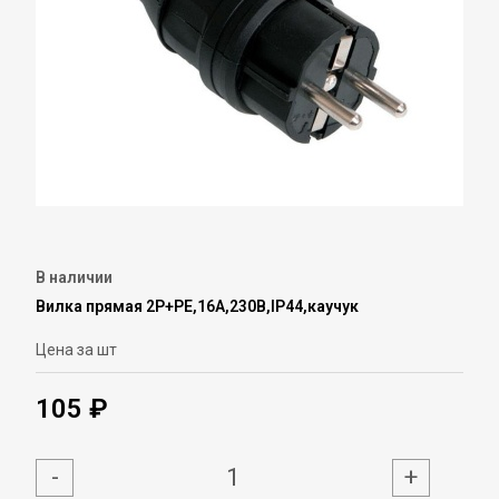
В наличии
Вилка прямая 2Р+РЕ,16А,230В,IP44,каучук
Цена за шт
105 ₽
-
+