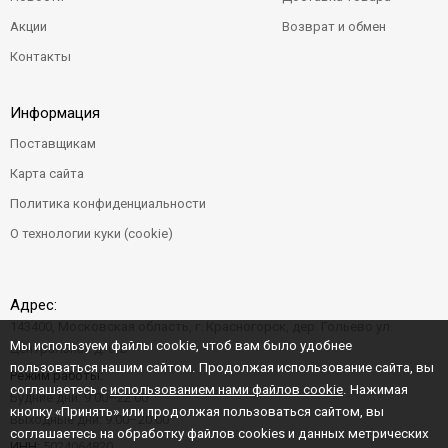
Акции
Возврат и обмен
Контакты
Информация
Поставщикам
Карта сайта
Политика конфиденциальности
О технологии куки (cookie)
Адрес:
143400, Московская область, г. Красногорск, дер. Гольево ул.
Мы используем файлы cookie, чтоб вам было удобнее
Центральная д. 6"Б"
пользоваться нашим сайтом. Продолжая использование сайта, вы
Режим работы:
соглашаетесь с
использованием нами файлов cookie
. Нажимая
Будние дни: 9:00–22:00
кнопку «Принять» или продолжая пользоваться сайтом, вы
Выходные дни: 9:00–20:00
соглашаетесь на обработку файлов cookies и данных метрических
ИНН:
5024064820