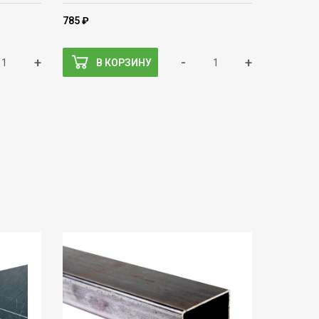
785 ₽
+
-
+
В КОРЗИНУ