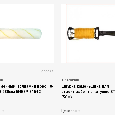
029968
ии
В наличии
сменный Полиамид ворс 10-
Шнурка каменьщика для
8 230мм БИБЕР 31542
строит.работ на катушке S
(50м)
 шт
Цена за шт