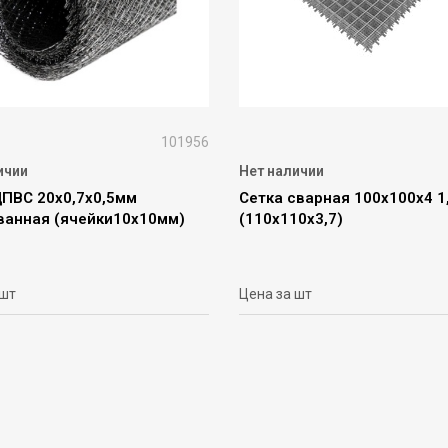
101956
ичии
Нет наличии
ЦПВС 20х0,7х0,5мм
Сетка сварная 100х100х4 1
ванная (ячейки10х10мм)
(110х110х3,7)
)
 шт
Цена за шт