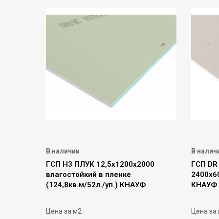
В наличии
В налич
ГСП Н3 ПЛУК 12,5х1200х2000
ГСП DR
влагостойкий в пленке
2400х60
(124,8кв.м/52л./уп.) КНАУФ
КНАУФ
Цена за м2
Цена за