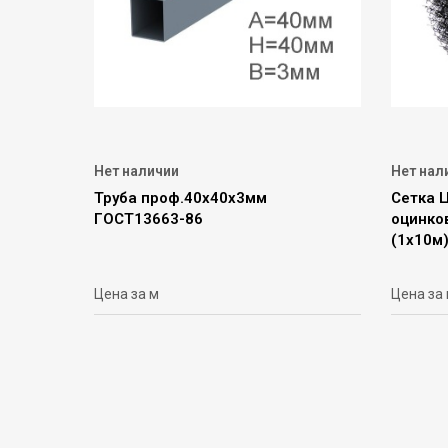
Нет наличии
Нет нал
Труба проф.40х40х3мм
Сетка 
ГОСТ13663-86
оцинко
(1х10м
Цена за м
Цена за