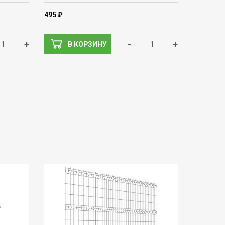
495 ₽
+
-
+
В КОРЗИНУ