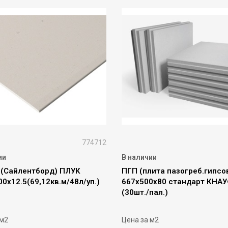
774712
ии
В наличии
 (Сайлентборд) ПЛУК
ПГП (плита пазогреб.гипсо
0х12.5(69,12кв.м/48л/уп.)
667х500х80 стандарт КНА
(30шт./пал.)
 м2
Цена за м2