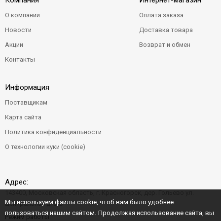
Компания
Интернет-магазин
О компании
Оплата заказа
Новости
Доставка товара
Акции
Возврат и обмен
Контакты
Информация
Поставщикам
Карта сайта
Политика конфиденциальности
О технологии куки (cookie)
Адрес:
143400, Московская область, г. Красногорск, дер. Гольево ул.
Мы используем файлы cookie, чтоб вам было удобнее
Центральная д. 6"Б"
пользоваться нашим сайтом. Продолжая использование сайта, вы
Режим работы: