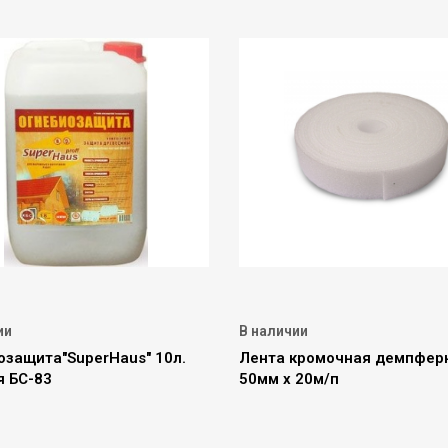
ии
В наличии
озащита"SuperHaus" 10л.
Лента кромочная демпфер
я БС-83
50мм х 20м/п