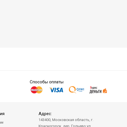
Способы оплаты
ия
Адрес:
143400, Московская область, г.
ам
Красногорск, дер. Гольево ул.