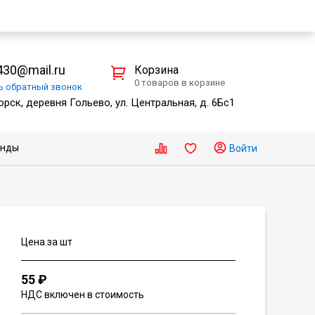
30@mail.ru
Корзина
0 товаров в корзине
ть
обратный
звонок
рск, деревня Гольево, ул. Центральная, д. 6Бс1
енды
Войти
Цена за шт
55 ₽
НДС включен в стоимость