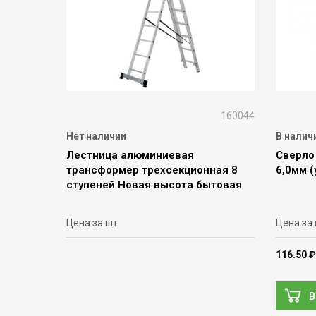
160044
Нет наличии
В налич
Лестница алюминиевая
Сверло
трансформер трехсекционная 8
6,0мм (
ступеней Новая высота бытовая
Цена за шт
Цена за
116.50 ₽
В