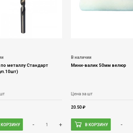
ии
В наличии
 по металлу Стандарт
Мини-валик 50мм велюр
уп.10шт)
 шт
Цена за шт
20.50 ₽
-
+
-
 КОРЗИНУ
В КОРЗИНУ