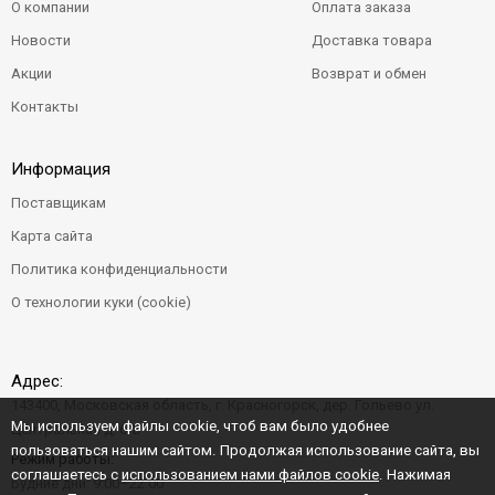
О компании
Оплата заказа
Новости
Доставка товара
Акции
Возврат и обмен
Контакты
Информация
Поставщикам
Карта сайта
Политика конфиденциальности
О технологии куки (cookie)
Адрес:
143400, Московская область, г. Красногорск, дер. Гольево ул.
Мы используем файлы cookie, чтоб вам было удобнее
Центральная д. 6"Б"
пользоваться нашим сайтом. Продолжая использование сайта, вы
Режим работы:
соглашаетесь с
использованием нами файлов cookie
. Нажимая
Будние дни: 9:00–22:00