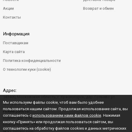
Акции
Возврат и обмен
Контакты
Информация
Поставщикам
Карта сайта
Политика конфиденциальности
О технологии куки (cookie)
Адрес:
143400, Московская область, г. Красногорск, дер. Гольево ул.
Мы используем файлы cookie, чтоб вам было удобнее
Центральная д. 6"Б"
пользоваться нашим сайтом. Продолжая использование сайта, вы
Режим работы:
соглашаетесь с
использованием нами файлов cookie
. Нажимая
Будние дни: 9:00–22:00
кнопку «Принять» или продолжая пользоваться сайтом, вы
Выходные дни: 9:00–20:00
соглашаетесь на обработку файлов cookies и данных метрических