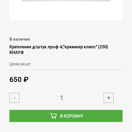
В наличии
Крепление д/штук.проф-й,"креммер клипс" (250)
КНАУФ
Цена за шт
650 ₽
-
+
В КОРЗИНУ