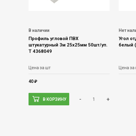
В наличии
Нет нал
Профиль угловой ПВХ
Угол о
штукатурный 3м 25х25мм 50шт/уп.
белый 
Т 4368049
Цена за шт
Цена за
40 ₽
-
+
В КОРЗИНУ