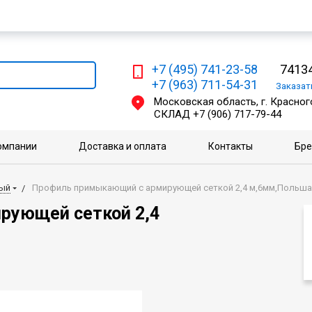
Мы работаем с физическими и юридическими лицами
+7 (495) 741-23-58
74134
+7 (963) 711-54-31
Заказа
Московская область, г. Красного
СКЛАД
+7 (906) 717-79-44
омпании
Доставка и оплата
Контакты
Бр
вый
Профиль примыкающий с армирующей сеткой 2,4 м,6мм,Польша
рующей сеткой 2,4