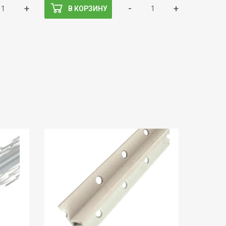
+
-
+
В КОРЗИНУ