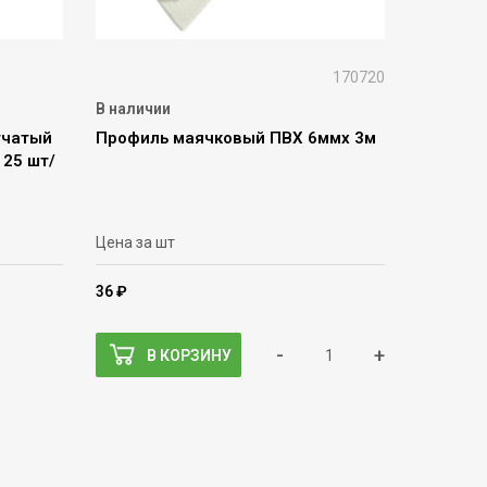
170720
В наличии
тчатый
Профиль маячковый ПВХ 6ммх 3м
 25 шт/
Цена за шт
36 ₽
-
+
В КОРЗИНУ