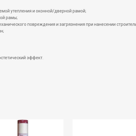
емой утепления и оконной/дверной рамой;
ной рамы;
еханического повреждения и загрязнения при нанесении строитель
н;
эстетический эффект.