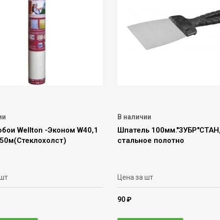
ии
В наличии
бои Wellton -Эконом W40,1
Шпатель 100мм."ЗУБР"СТА
х50м(Стеклохолст)
стальное полотно
 шт
Цена за шт
90 ₽