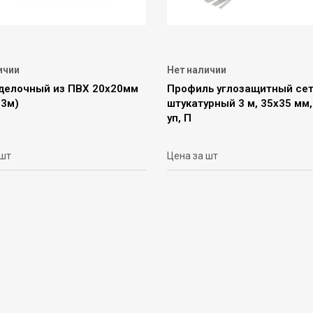
ичии
Нет наличии
тделочный из ПВХ 20х20мм
Профиль углозащитный се
(3м)
штукатурный 3 м, 35х35 мм,
уп, П
 шт
Цена за шт