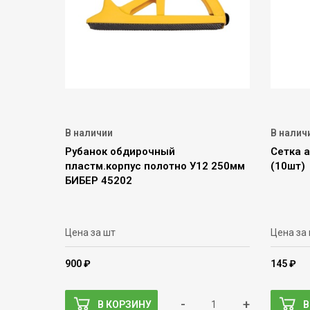
В наличии
В налич
Рубанок обдирочный
Сетка 
пластм.корпус полотно У12 250мм
(10шт)
БИБЕР 45202
Цена за шт
Цена за
900 ₽
145 ₽
-
+
В КОРЗИНУ
В