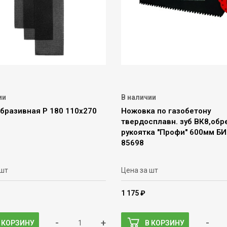
ии
В наличии
абразивная Р 180 110х270
Ножовка по газобетону
твердосплавн. зуб ВК8,обр
рукоятка "Профи" 600мм Б
85698
 шт
Цена за шт
1 175 ₽
-
+
-
 КОРЗИНУ
В КОРЗИНУ