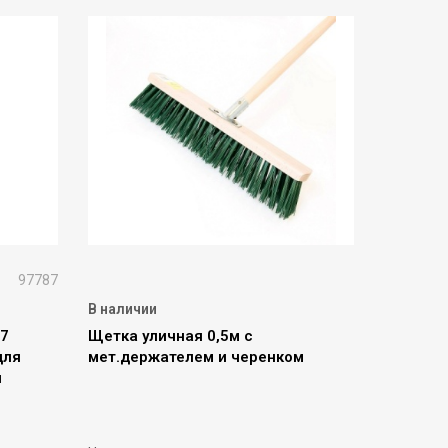
97787
В наличии
27
Щетка уличная 0,5м с
для
мет.держателем и черенком
я