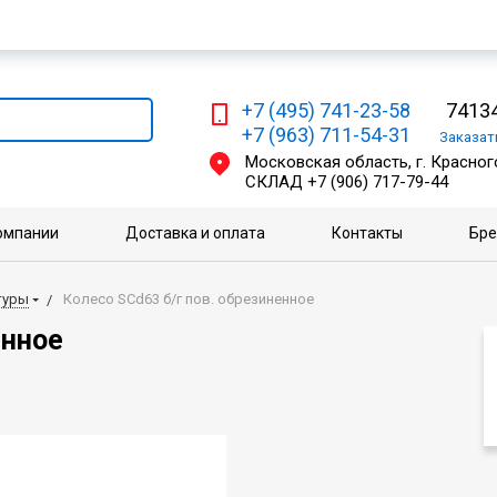
Мы работаем с физическими и юридическими лицами
+7 (495) 741-23-58
74134
+7 (963) 711-54-31
Заказа
Московская область, г. Красного
СКЛАД
+7 (906) 717-79-44
омпании
Доставка и оплата
Контакты
Бр
туры
Колесо SCd63 б/г пов. обрезиненное
енное