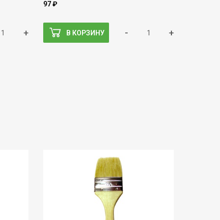
97 ₽
+
-
+
В КОРЗИНУ