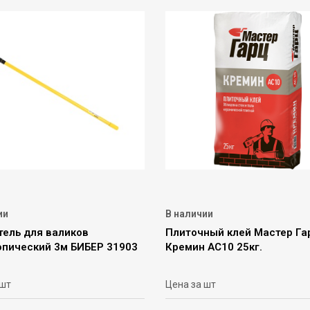
ии
В наличии
тель для валиков
Плиточный клей Мастер Га
опический 3м БИБЕР 31903
Кремин AC10 25кг.
 шт
Цена за шт