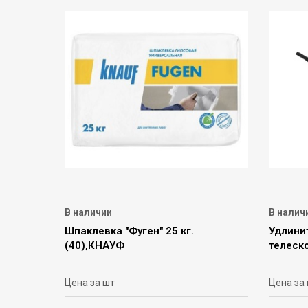
В наличии
В налич
Шпаклевка "Фуген" 25 кг.
Удлини
(40),КНАУФ
телеск
Цена за шт
Цена за