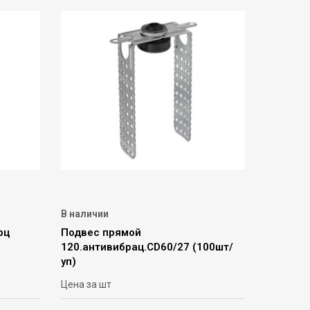
В наличии
рц
Подвес прямой
120.антивибрац.CD60/27 (100шт/
уп)
Цена за шт