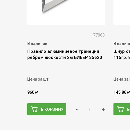
177863
В наличии
В налич
Правило алюминиевое транеция
Шнур о
ребром жоскости 2м БИБЕР 35620
115гр. 
Цена за шт
Цена за
960 ₽
145.86 ₽
-
+
В КОРЗИНУ
В