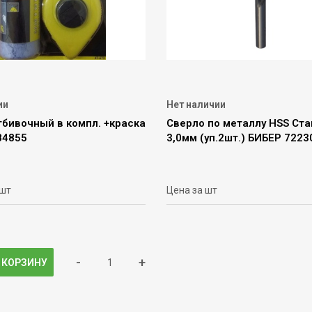
ии
Нет наличии
тбивочный в компл. +краска
Сверло по металлу НSS Ст
84855
3,0мм (уп.2шт.) БИБЕР 7223
 шт
Цена за шт
-
+
 КОРЗИНУ