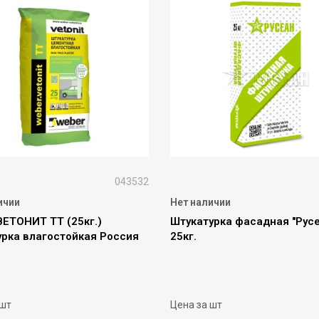
043532
ичии
Нет наличии
ВЕТОНИТ ТТ (25кг.)
Штукатурка фасадная "Русе
урка влагостойкая Россия
25кг.
 шт
Цена за шт