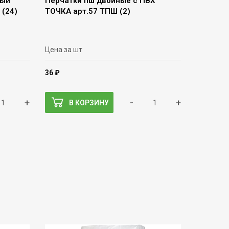
ный
Перчатки пш двойные с ПВХ
 (24)
ТОЧКА арт.57 ТПШ (2)
Цена за шт
36 ₽
+
-
+
В КОРЗИНУ