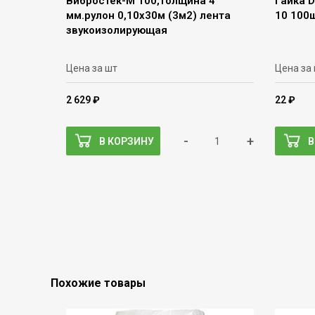
Вибростек-М 100,толщина 4
Гайка 
мм.рулон 0,10х30м (3м2) лента
10 100ш
звукоизолирующая
Цена за шт
Цена за
2 629 ₽
22 ₽
-
+
В КОРЗИНУ
В
Похожие товары