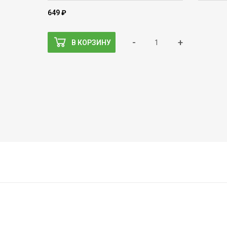
649 ₽
-
+
В КОРЗИНУ