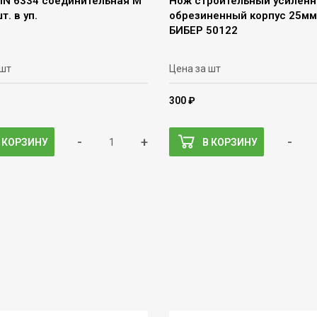
DIN 6334 соединительная М
Нож строительный усилен
т. в уп.
обрезиненный корпус 25мм
БИБЕР 50122
 шт
Цена за шт
300 ₽
-
+
-
 КОРЗИНУ
В КОРЗИНУ