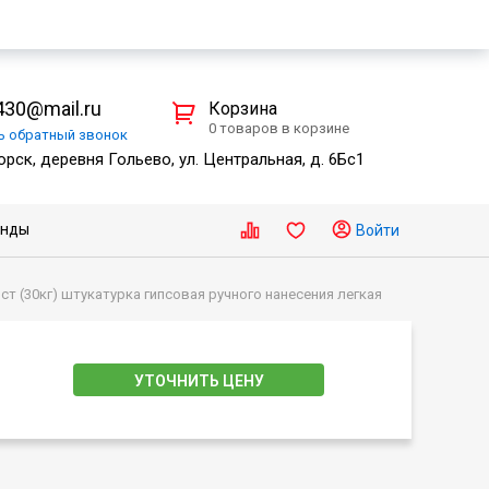
30@mail.ru
Корзина
0 товаров в корзине
ть
обратный
звонок
рск, деревня Гольево, ул. Центральная, д. 6Бс1
енды
Войти
т (30кг) штукатурка гипсовая ручного нанесения легкая
УТОЧНИТЬ ЦЕНУ