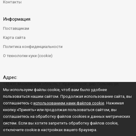
Контакты
Информация
Поставщикам
Карта сайта
Политика конфиденциальности
О технологии куки (cookie)
Адрес:
143400, Московская область, г. Красногорск, дер. Гольево ул.
Мы используем файлы cookie, чтоб вам было удобнее
Центральная д. 6"Б"
пользоваться нашим сайтом. Продолжая использование сайта, вы
Режим работы:
соглашаетесь с
использованием нами файлов cookie
. Нажимая
Будние дни: 9:00–22:00
кнопку «Принять» или продолжая пользоваться сайтом, вы
Выходные дни: 9:00–20:00
соглашаетесь на обработку файлов cookies и данных метрических
ИНН:
5024064820
систем. Если вы хотите запретить обработку файлов cookie,
ОГРН:
1045004456573
отключите cookie в настройках вашего браузера.