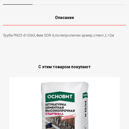
Описание
Труба РN25 d=20х3,4мм SDR 6,полипропилен армир,стекл.,L=2м
С этим товаром покупают