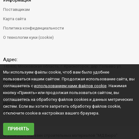
Информация
Поставщикам
Карта сайта
Политика конфиденциальности
О технологии куки (cookie)
Адрес:
143400, Московская область, г. Красногорск, дер. Гольево ул.
Мы используем файлы cookie, чтоб вам было удобнее
Центральная д. 6"Б"
пользоваться нашим сайтом. Продолжая использование сайта, вы
Режим работы:
соглашаетесь с
использованием нами файлов cookie
. Нажимая
Будние дни: 9:00–22:00
кнопку «Принять» или продолжая пользоваться сайтом, вы
Выходные дни: 9:00–20:00
соглашаетесь на обработку файлов cookies и данных метрических
ИНН:
5024064820
систем. Если вы хотите запретить обработку файлов cookie,
ОГРН:
1045004456573
отключите cookie в настройках вашего браузера.
ПРИНЯТЬ
© 2008-2026 Магазин строительных материалов "МД Бюро"