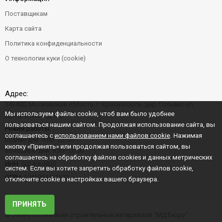
Поставщикам
Карта сайта
Политика конфиденциальности
О технологии куки (cookie)
Адрес:
143400, Московская область, г. Красногорск, дер. Гольево ул.
Мы используем файлы cookie, чтоб вам было удобнее
Центральная д. 6"Б"
пользоваться нашим сайтом. Продолжая использование сайта, вы
Режим работы:
соглашаетесь с
использованием нами файлов cookie
. Нажимая
Будние дни: 9:00–22:00
кнопку «Принять» или продолжая пользоваться сайтом, вы
Выходные дни: 9:00–20:00
соглашаетесь на обработку файлов cookies и данных метрических
ИНН:
5024064820
систем. Если вы хотите запретить обработку файлов cookie,
ОГРН:
1045004456573
отключите cookie в настройках вашего браузера.
ПРИНЯТЬ
© 2008-2026 Магазин строительных материалов "МД Бюро"