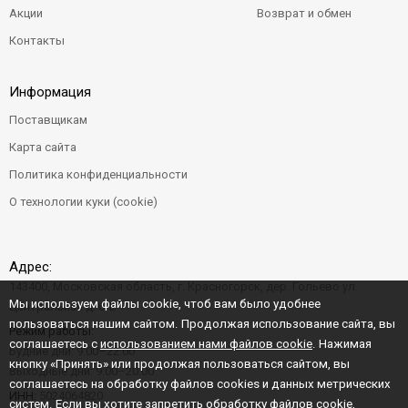
Акции
Возврат и обмен
Контакты
Информация
Поставщикам
Карта сайта
Политика конфиденциальности
О технологии куки (cookie)
Адрес:
143400, Московская область, г. Красногорск, дер. Гольево ул.
Мы используем файлы cookie, чтоб вам было удобнее
Центральная д. 6"Б"
пользоваться нашим сайтом. Продолжая использование сайта, вы
Режим работы:
соглашаетесь с
использованием нами файлов cookie
. Нажимая
Будние дни: 9:00–22:00
кнопку «Принять» или продолжая пользоваться сайтом, вы
Выходные дни: 9:00–20:00
соглашаетесь на обработку файлов cookies и данных метрических
ИНН:
5024064820
систем. Если вы хотите запретить обработку файлов cookie,