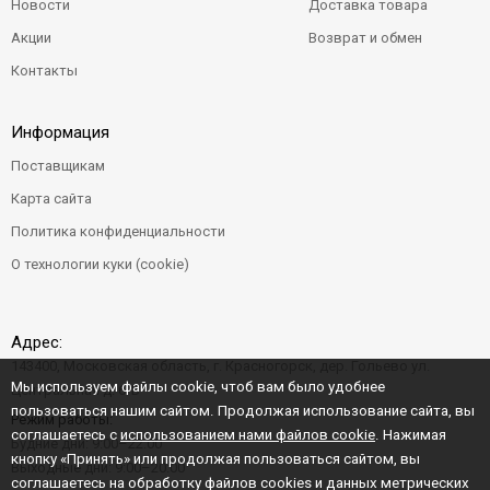
Новости
Доставка товара
Акции
Возврат и обмен
Контакты
Информация
Поставщикам
Карта сайта
Политика конфиденциальности
О технологии куки (cookie)
Адрес:
143400, Московская область, г. Красногорск, дер. Гольево ул.
Мы используем файлы cookie, чтоб вам было удобнее
Центральная д. 6"Б"
пользоваться нашим сайтом. Продолжая использование сайта, вы
Режим работы:
соглашаетесь с
использованием нами файлов cookie
. Нажимая
Будние дни: 9:00–22:00
кнопку «Принять» или продолжая пользоваться сайтом, вы
Выходные дни: 9:00–20:00
соглашаетесь на обработку файлов cookies и данных метрических