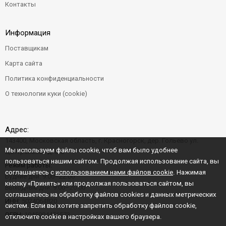
Контакты
Информация
Поставщикам
Карта сайта
Политика конфиденциальности
О технологии куки (cookie)
Адрес:
143400, Московская область, г. Красногорск, дер. Гольево ул.
Мы используем файлы cookie, чтоб вам было удобнее
Центральная д. 6"Б"
пользоваться нашим сайтом. Продолжая использование сайта, вы
Режим работы:
соглашаетесь с
использованием нами файлов cookie
. Нажимая
Будние дни: 9:00–22:00
кнопку «Принять» или продолжая пользоваться сайтом, вы
Выходные дни: 9:00–20:00
соглашаетесь на обработку файлов cookies и данных метрических
ИНН:
5024064820
систем. Если вы хотите запретить обработку файлов cookie,
ОГРН:
1045004456573
отключите cookie в настройках вашего браузера.