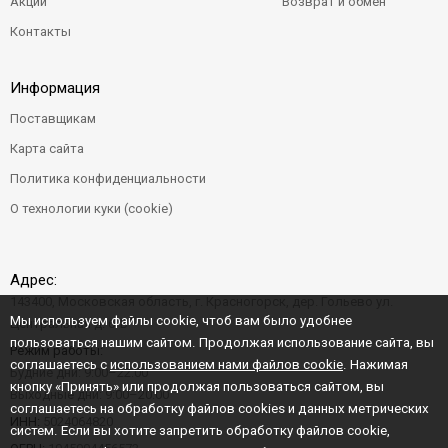
Акции
Возврат и обмен
Контакты
Информация
Поставщикам
Карта сайта
Политика конфиденциальности
О технологии куки (cookie)
Адрес:
143400, Московская область, г. Красногорск, дер. Гольево ул.
Мы используем файлы cookie, чтоб вам было удобнее
Центральная д. 6"Б"
пользоваться нашим сайтом. Продолжая использование сайта, вы
Режим работы:
соглашаетесь с
использованием нами файлов cookie
. Нажимая
Будние дни: 9:00–22:00
кнопку «Принять» или продолжая пользоваться сайтом, вы
Выходные дни: 9:00–20:00
соглашаетесь на обработку файлов cookies и данных метрических
ИНН:
5024064820
систем. Если вы хотите запретить обработку файлов cookie,