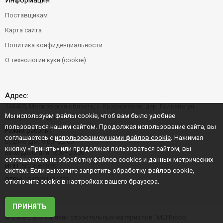
Информация
Поставщикам
Карта сайта
Политика конфиденциальности
О технологии куки (cookie)
Адрес:
143400, Московская область, г. Красногорск, дер. Гольево ул.
Мы используем файлы cookie, чтоб вам было удобнее
Центральная д. 6"Б"
пользоваться нашим сайтом. Продолжая использование сайта, вы
Режим работы:
соглашаетесь с
использованием нами файлов cookie
. Нажимая
Будние дни: 9:00–22:00
кнопку «Принять» или продолжая пользоваться сайтом, вы
Выходные дни: 9:00–20:00
соглашаетесь на обработку файлов cookies и данных метрических
ИНН:
5024064820
систем. Если вы хотите запретить обработку файлов cookie,
ОГРН:
1045004456573
отключите cookie в настройках вашего браузера.
ПРИНЯТЬ
© 2008-2026 Магазин строительных материалов "МД Бюро"