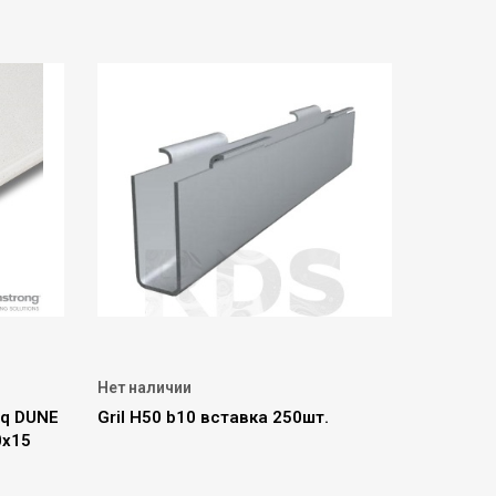
Нет наличии
nq DUNE
Gril Н50 b10 вставка 250шт.
0х15