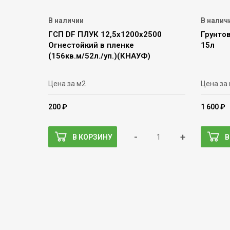
В наличии
В налич
ГСП DF ПЛУК 12,5х1200х2500
Грунтов
Огнестойкий в пленке
15л
(156кв.м/52л./уп.)(КНАУФ)
Цена за м2
Цена за
200 ₽
1 600 ₽
-
+
В КОРЗИНУ
В