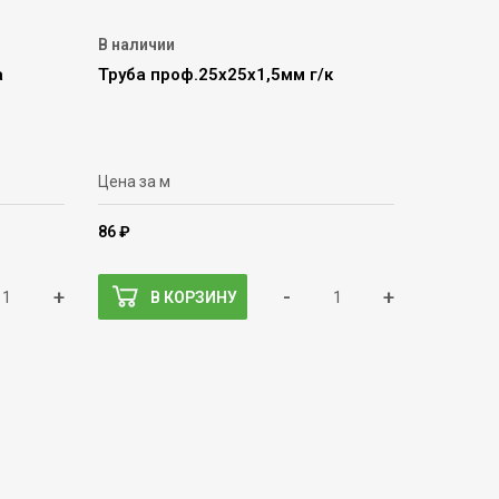
В наличии
а
Труба проф.25х25х1,5мм г/к
Цена за м
86 ₽
+
-
+
В КОРЗИНУ