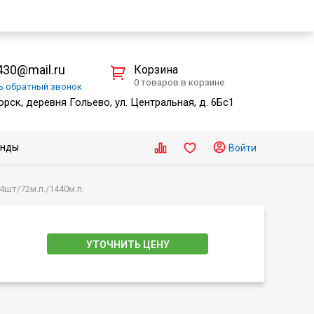
30@mail.ru
Корзина
0 товаров в корзине
ть
обратный
звонок
рск, деревня Гольево, ул. Центральная, д. 6Бс1
енды
Войти
4шт/72м.п./1440м.п.
УТОЧНИТЬ ЦЕНУ