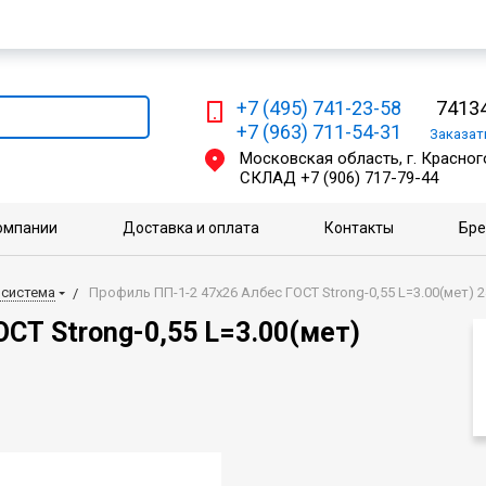
Мы работаем с физическими и юридическими лицами
+7 (495) 741-23-58
74134
+7 (963) 711-54-31
Заказа
Московская область, г. Красного
СКЛАД
+7 (906) 717-79-44
омпании
Доставка и оплата
Контакты
Бр
 система
Профиль ПП-1-2 47х26 Албес ГОСТ Strong-0,55 L=3.00(мет) 2
СТ Strong-0,55 L=3.00(мет)