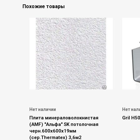
Похожие товары
Нет наличии
Нет нал
Плита минераловолокнистая
Gril Н5
(AMF) "Альфа" SK потолочная
черн.600х600х19мм
(сер.Thermatex) 3,6м2