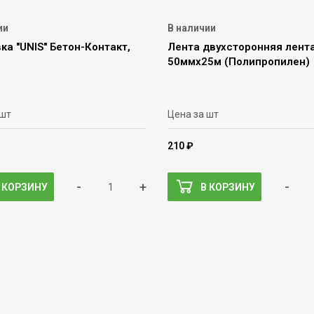
ии
В наличии
ка "UNIS" Бетон-Контакт,
Лента двухсторонняя лент
50ммх25м (Полипропилен)
 шт
Цена за шт
210 ₽
-
+
-
 КОРЗИНУ
В КОРЗИНУ