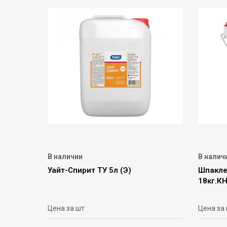
В наличии
В налич
Уайт-Спирит ТУ 5л (Э)
Шпакле
18кг.К
Цена за шт
Цена за