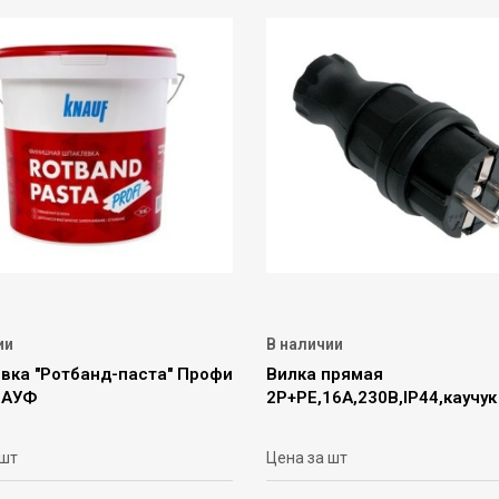
ии
В наличии
вка "Ротбанд-паста" Профи
Вилка прямая
НАУФ
2Р+РЕ,16А,230В,IP44,каучук
 шт
Цена за шт