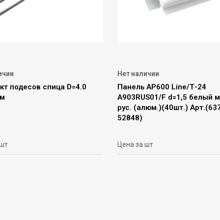
ичии
Нет наличии
кт подесов спица D=4.0
Панель АР600 Line/Т-24
6м
А903RUS01/F d=1,5 белый 
рус. (алюм.)(40шт.) Арт.(63
52848)
 шт
Цена за шт