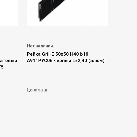
Нет наличии
Рейка Gril-E 50х50 H40 b10
матовый
А911РУС06 чёрный L=2,40 (алюм)
75-
Цена за шт