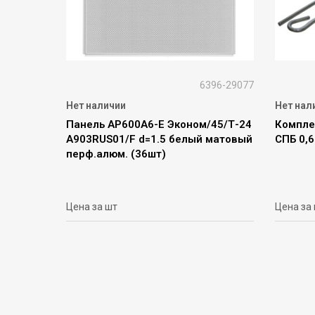
6396-29077
Нет наличии
Нет нал
Панель АР600А6-Е Эконом/45/Т-24
Компле
А903RUS01/F d=1.5 белый матовый
СПБ 0,
перф.алюм. (36шт)
Цена за шт
Цена за