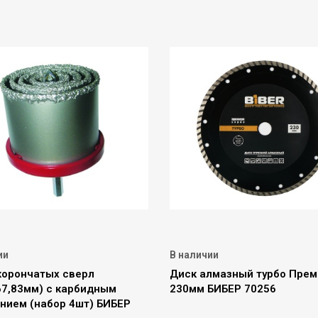
ии
В наличии
корончатых сверл
Диск алмазный турбо Прем
67,83мм) с карбидным
230мм БИБЕР 70256
нием (набор 4шт) БИБЕР