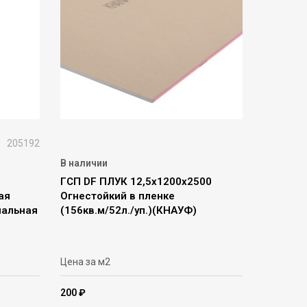
205192
В наличии
ГСП DF ПЛУК 12,5х1200х2500
ая
Огнестойкий в пленке
нальная
(156кв.м/52л./уп.)(КНАУФ)
Цена за м2
200 ₽