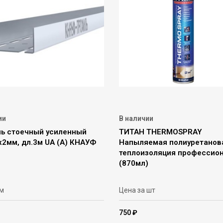
ии
В наличии
ь стоечный усиленный
ТИТАН THERMOSPRAY
х2мм, дл.3м UA (A) КНАУФ
Напыляемая полиуретанов
теплоизоляция профессио
(870мл)
 м
Цена за шт
750 ₽