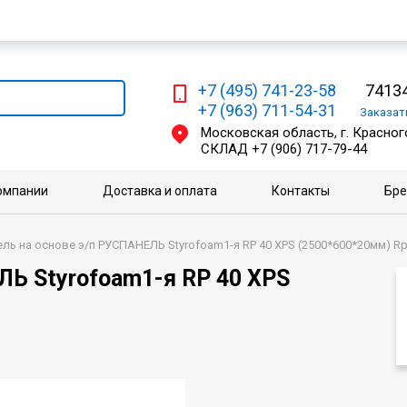
Мы работаем с физическими и юридическими лицами
+7 (495) 741-23-58
74134
+7 (963) 711-54-31
Заказа
Московская область, г. Красного
СКЛАД
+7 (906) 717-79-44
омпании
Доставка и оплата
Контакты
Бр
ль на основе э/п РУСПАНЕЛЬ Styrofoam1-я RP 40 XPS (2500*600*20мм) Rp
ЛЬ Styrofoam1-я RP 40 XPS