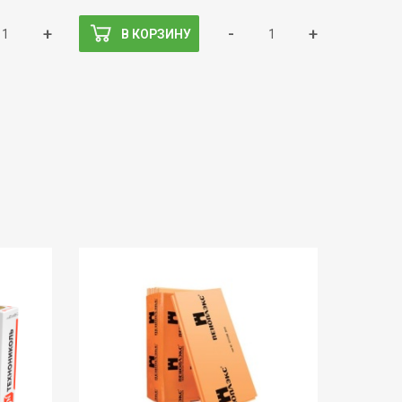
+
-
+
В КОРЗИНУ