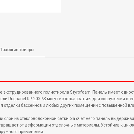
Похожие товары
ове экструдированного полистирола Styrofoam. Панель имеет одн
ли Ruspanel RP 20XPS могут использоваться для сооружения стен, 
ля отделки бассейнов и любых других помещений с повышенной вла
 слой из стекловолоконной сетки. За счет него панель выдержив
отвращает от деформации отделочные материалы. Устойчив к цикл
аружного применения.