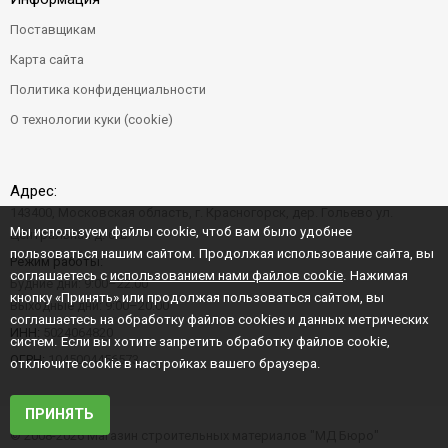
Поставщикам
Карта сайта
Политика конфиденциальности
О технологии куки (cookie)
Адрес:
143400, Московская область, г. Красногорск, дер. Гольево ул.
Мы используем файлы cookie, чтоб вам было удобнее
Центральная д. 6"Б"
пользоваться нашим сайтом. Продолжая использование сайта, вы
Режим работы:
соглашаетесь с
использованием нами файлов cookie
. Нажимая
Будние дни: 9:00–22:00
кнопку «Принять» или продолжая пользоваться сайтом, вы
Выходные дни: 9:00–20:00
соглашаетесь на обработку файлов cookies и данных метрических
ИНН:
5024064820
систем. Если вы хотите запретить обработку файлов cookie,
ОГРН:
1045004456573
отключите cookie в настройках вашего браузера.
ПРИНЯТЬ
© 2008-2026 Магазин строительных материалов "МД Бюро"