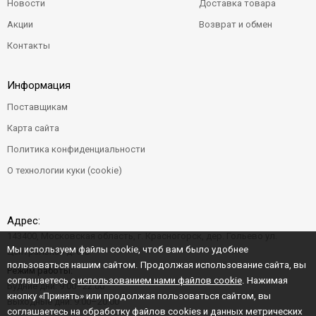
Новости
Доставка товара
Акции
Возврат и обмен
Контакты
Информация
Поставщикам
Карта сайта
Политика конфиденциальности
О технологии куки (cookie)
Адрес:
143400, Московская область, г. Красногорск, дер. Гольево ул.
Мы используем файлы cookie, чтоб вам было удобнее
Центральная д. 6"Б"
пользоваться нашим сайтом. Продолжая использование сайта, вы
Режим работы:
соглашаетесь с
использованием нами файлов cookie
. Нажимая
Будние дни: 9:00–22:00
кнопку «Принять» или продолжая пользоваться сайтом, вы
Выходные дни: 9:00–20:00
соглашаетесь на обработку файлов cookies и данных метрических