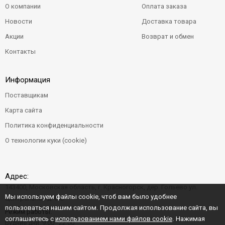
О компании
Оплата заказа
Новости
Доставка товара
Акции
Возврат и обмен
Контакты
Информация
Поставщикам
Карта сайта
Политика конфиденциальности
О технологии куки (cookie)
Адрес:
143400, Московская область, г. Красногорск, дер. Гольево ул.
Мы используем файлы cookie, чтоб вам было удобнее
Центральная д. 6"Б"
пользоваться нашим сайтом. Продолжая использование сайта, вы
Режим работы:
соглашаетесь с
использованием нами файлов cookie
. Нажимая
Будние дни: 9:00–22:00