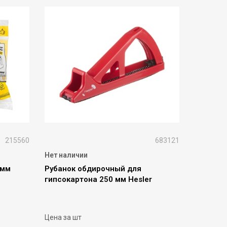
215560
683121
Нет наличии
4мм
Рубанок обдирочный для
гипсокартона 250 мм Hesler
Цена за шт