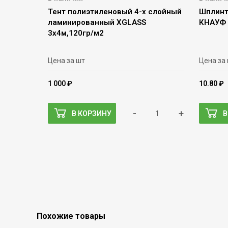
Тент полиэтиленовый 4-х слойный
Шплинт
ламинированный XGLASS
КНАУФ
3х4м,120гр/м2
Цена за шт
Цена за
1 000 ₽
10.80 ₽
-
+
В КОРЗИНУ
В
Похожие товары