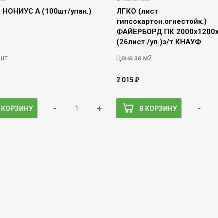
 НОНИУС А (100шт/упак.)
ЛГКО (лист
гипсокартон.огнестойк.)
ФАЙЕРБОРД ПК 2000х1200
(26лист./уп.)з/т КНАУФ
 шт
Цена за м2
2 015 ₽
-
+
-
 КОРЗИНУ
В КОРЗИНУ