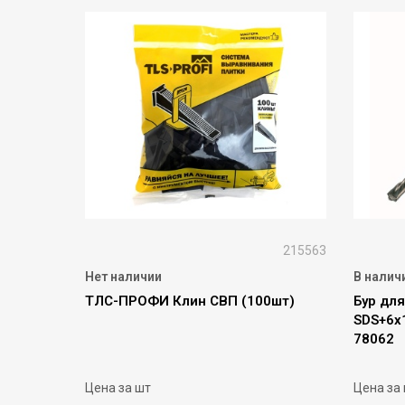
215563
Нет наличии
В налич
ТЛС-ПРОФИ Клин СВП (100шт)
Бур дл
SDS+6х
78062
Цена за шт
Цена за