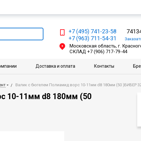
Мы работаем с физическими и юридическими лицами
+7 (495) 741-23-58
74134
+7 (963) 711-54-31
Заказа
Московская область, г. Красного
СКЛАД
+7 (906) 717-79-44
омпании
Доставка и оплата
Контакты
Бр
ент
Валик с бюгелем Полиамид ворс 10-11мм d8 180мм (50 )БИБЕР 3
с 10-11мм d8 180мм (50