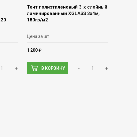
Тент полиэтиленовый 3-х слойный
ламинированный XGLASS 3х4м,
х20
180гр/м2
Цена за шт
1 200 ₽
+
-
+
В КОРЗИНУ