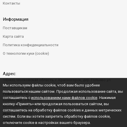
Контакты
Информация
Поставщикам
Карта сайта
Политика конфиденциальности
О технологии куки (cookie)
Адрес:
143400, Московская область, г. Красногорск, дер. Гольево ул.
Мы используем файлы cookie, чтоб вам было удобнее
Центральная д. 6"Б"
пользоваться нашим сайтом. Продолжая использование сайта, вы
Режим работы:
соглашаетесь с
использованием нами файлов cookie
. Нажимая
Будние дни: 9:00–22:00
кнопку «Принять» или продолжая пользоваться сайтом, вы
Выходные дни: 9:00–20:00
соглашаетесь на обработку файлов cookies и данных метрических
ИНН:
5024064820
систем. Если вы хотите запретить обработку файлов cookie,
ОГРН:
1045004456573
отключите cookie в настройках вашего браузера.